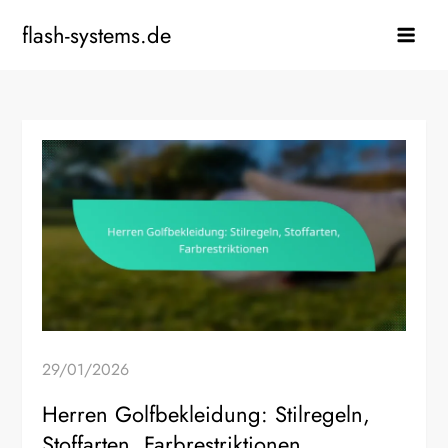
Skip
flash-systems.de
to
content
29/01/2026
Herren Golfbekleidung: Stilregeln,
Stoffarten, Farbrestriktionen