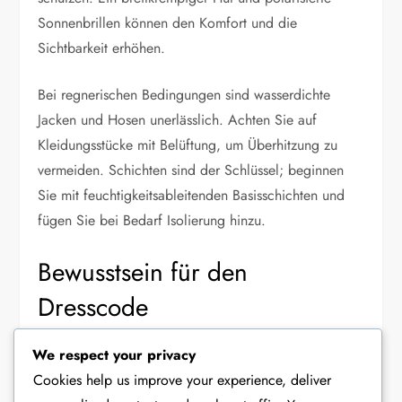
Sonnenbrillen können den Komfort und die
Sichtbarkeit erhöhen.
Bei regnerischen Bedingungen sind wasserdichte
Jacken und Hosen unerlässlich. Achten Sie auf
Kleidungsstücke mit Belüftung, um Überhitzung zu
vermeiden. Schichten sind der Schlüssel; beginnen
Sie mit feuchtigkeitsableitenden Basisschichten und
fügen Sie bei Bedarf Isolierung hinzu.
Bewusstsein für den
Dresscode
Das Verständnis des Dresscodes des Golfplatzes ist
We respect your privacy
von entscheidender Bedeutung. Viele Plätze haben
Cookies help us improve your experience, deliver
strenge Richtlinien bezüglich akzeptabler Bekleidung,