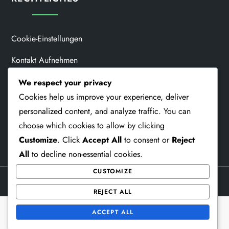
Cookie-Einstellungen
Kontakt Aufnehmen
Nutzungsbedingungen
We respect your privacy
Cookies help us improve your experience, deliver
Datenschutzbestimmungen
personalized content, and analyze traffic. You can
Unsere Geschichte
choose which cookies to allow by clicking
Customize
. Click
Accept All
to consent or
Reject
All
to decline non-essential cookies.
CUSTOMIZE
Theme Memorial Blog by
Kantipur Themes
REJECT ALL
ACCEPT ALL